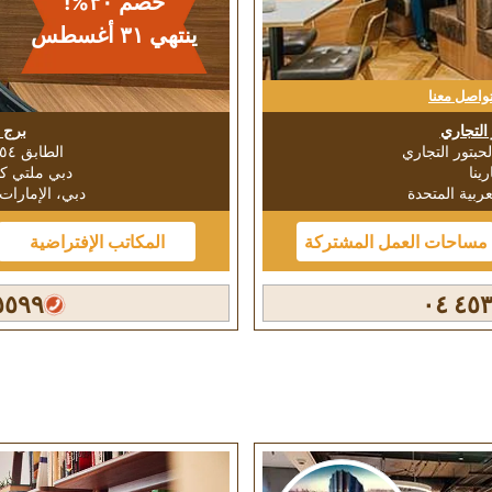
خصم ٣٠%!
ينتهي ٣۱ أغسطس
واصل معنا
 التجاري
برج 
الطابق ٥٤، برج ألماس
ينا
دبي ملتي كو
عربية المتحدة
دبي، الإمارات 
مساحات العمل المشتركة
المكاتب الإفتراضية
٥٩٩ ٣٨٣ ٠٤