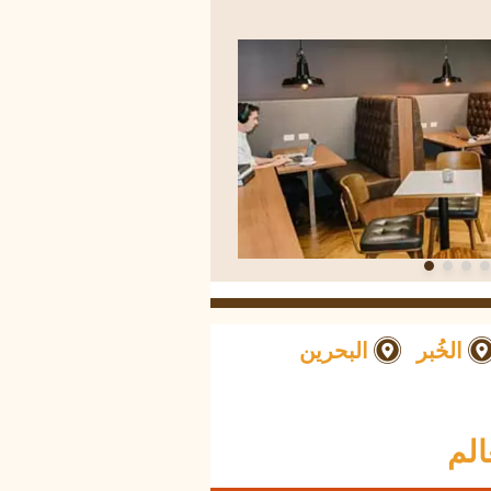
الخُبر
البحرين