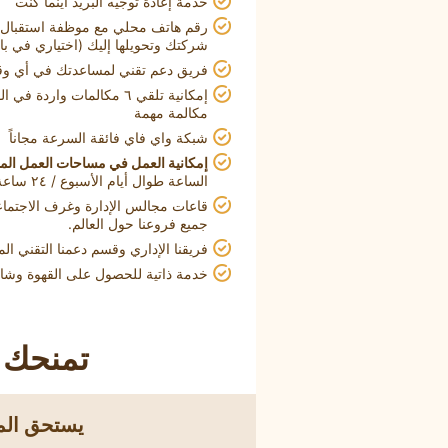
خدمة إعادة توجيه البريد أينما كنت
رقم هاتف محلي مع موظفة استقبال 
شركتك وتحويلها إليك (اختياري في ب
فريق دعم تقني لمساعدتك في أي و
إمكانية تلقي ٦ مكالمات وار
مكالمة مهمة
شبكة واي فاي فائقة السرعة مجاناً
إمكانية العمل في مساحات العمل ال
الساعة طوال أيام الأسبوع / ٢٤ ساعة
قاعات مجالس الإدارة وغرف الاجتما
جميع فروعنا حول العالم.
فريقنا الإداري وقسم دعمنا التقني ا
خدمة ذاتية للحصول على القهوة وشاي 
تمنحك ا
يستحق الم