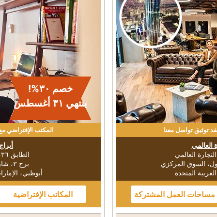
خصم ٣٠%!
ينتهي ٣۱ أغسطس
قد توثيق
تواصل معنا
المكتب الإفتراضي مع
 العالمي
أبراج 
الطابق ٣٦، أبراج الإتحاد
أول، السوق المركزي
برج ٣، شارع الكورنيش
لعربية المتحدة
أبوظبي، الإمارا
مساحات العمل المشتركة
المكاتب الإفتراضية