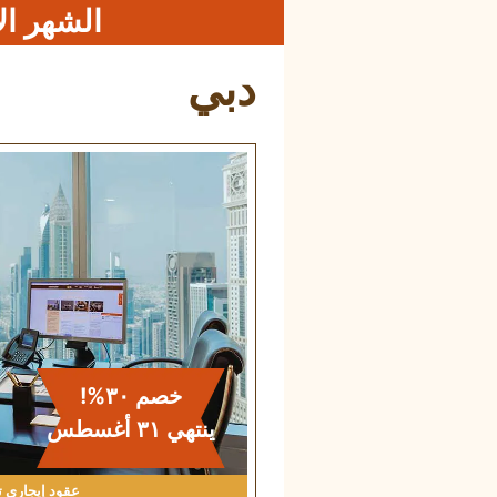
الشهر الأ
دبي
خصم ٣٠%!
ينتهي ٣۱ أغسطس
عقود إيجاري
ت