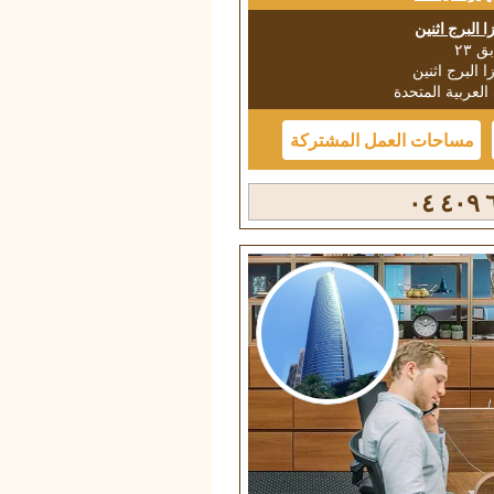
زا البرج اثنين
ق ٢٣
زا البرج اثنين
العربية المتحدة
مساحات العمل المشتركة
٦