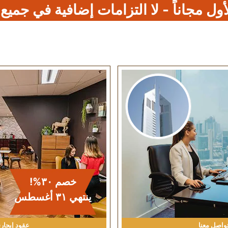
ول مجاناً - لا التزامات إضافية في جميع
خصم ٣٠%!
ينتهي ٣۱ أغسطس
واصل معنا
عقود إيجار