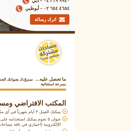
٩٩٤٠ ٣١٩ ٠٤ - دبي
٤٦٥٤ ٦٥٤ ٠٢ - أبوظبي
اترك رسالة
ما تحصل عليه...
سنزوّدك بعنوانك الجد
بسرعة استثنائية
المكتب الافتراضي ومس
يمكنك العمل ٣ أيام شهرياً في أي مكتب خارج مدينتك مجاناً
عنوان ٥ نجوم يمكنك استخدامه ع
الإلكترونية (اختياري في باقة مساحا