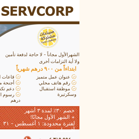
SERVCORP
الشهرالأول مجاناً - لا حاجة لدفعة تأمين
ولا أية التزامات أخرى
ابتداءاً من ٩۰۰ درهم شهرياً
عنوان عمل متميز
قاعات ا
رقم هاتف محلي
أجنحة م
موظفة استقبال
دعم تكن
وسكرتيرة
درهم
خصم ٣٠٪ لمدة ٣ أشهر
+ الشهر الأول مجانًا!
لفترة محدودة: ۱ أغسطس - ٣۱
أغسطس