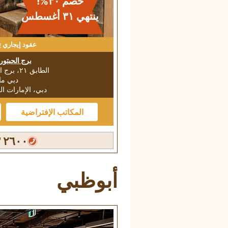
خصم ٣٠%!
ينتهي ٣۱ أغسطس
عقود إيجاري
ت
برج الحبتور
الطابق ٢١، برج الحبتور التجاري
دبي مار
دبي، الإمارات ال
المكاتب الإفتراضية
٢٦٠٠ ٤٥٣ ٠٤
أبوظبي