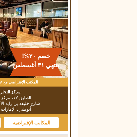
خصم ٣٠%!
ينتهي ٣۱ أغسطس
المكتب الإفتراضي مع ع
مركز التجارة
الطابق ١٧، مركز التجارة العالمي
شارع خليفة بن زايد ال
أبوظبي، الإمارات ا
المكاتب الإفتراضية