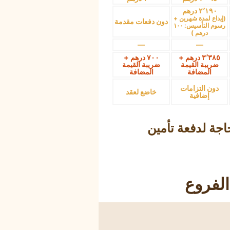
٢٬١٩٠ درهم
(إيداع لمدة شهرين +
دون دفعات مقدمة
رسوم التأسيس: ١٠٠
درهم )
—
—
٣٬٣٨٥ درهم +
٧٠٠ درهم +
ضريبة القيمة
ضريبة القيمة
المضافة
المضافة
دون التزامات
خاضع لعقد
إضافية
حاجة لدفعة تأمين
الفروع