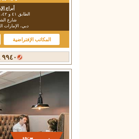
أبراج الإ
الطابق ٤١ و ٤٢، أبراج الإمارات
شارع الشي
دبي، الإمارات ال
المكاتب الإفتراضية
٩٩٤٠ ٣١٩ ٠٤