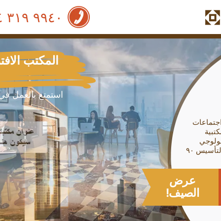
٩٩٤٠ ٣١٩ ٠٤
المكتب الاف
استمتع بالعمل في 
جتماعات
كتبية
ولوجي
رسوم التأسيس ٩۰
عرض
الصيف!