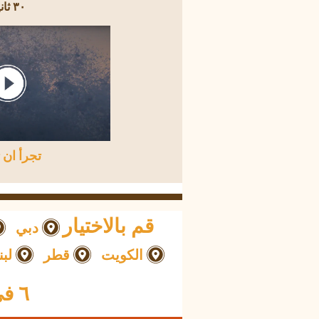
٣٠ ثانية
تجرأ ان 
قم بالاختيار
دبي
الكويت
قطر
لبن
٦ في الإمارات وأكثر من ۱٥۰ عنوان حول العالم