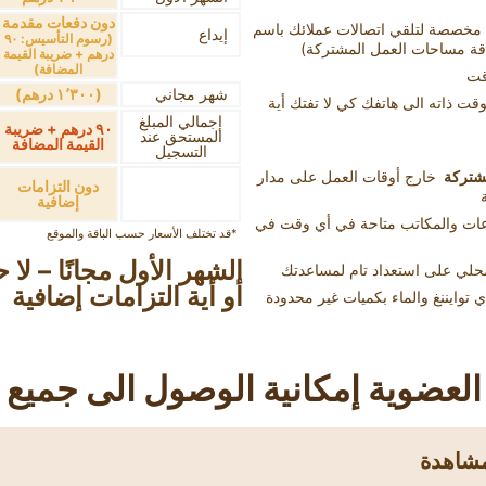
دون دفعات مقدمة
مخصصة لتلقي اتصالات عملائك باسم
إيداع
(رسوم التأسيس: ٩٠
اقة مساحات العمل المشتركة)
درهم + ضريبة القيمة
المضافة)
قت
شهر مجاني
(١٬٣٠٠ درهم)
دة في الوقت ذاته الى هاتفك كي لا تفتك أية
إجمالي المبلغ
٩٠ درهم + ضريبة
المستحق عند
القيمة المضافة
التسجيل
مشتركة
خارج أوقات العمل على مدار
دون التزامات
إضافية
عات والمكاتب متاحة في أي وقت في
*قد تختلف الأسعار حسب الباقة والموقع
الشهر الأول مجانًا – لا 
لمحلي على استعداد تام لمساعدتك
أو أية التزامات إضافية
توايننغ والماء بكميات غير محدودة
لعضوية إمكانية الوصول الى جميع 
شاهدة